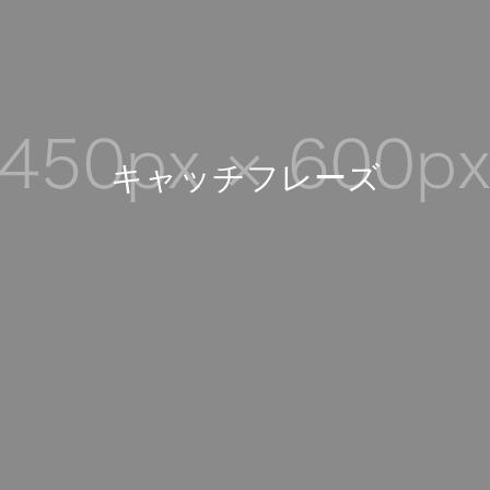
キ
ャ
ッ
チ
フ
レ
ー
ズ