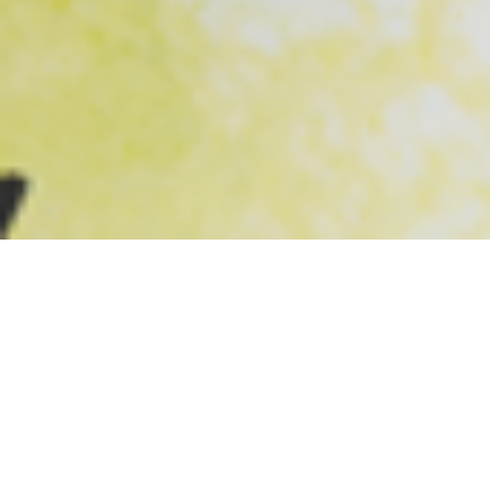
新たな一服を。
守り受け継ぎ、
日本のお茶文化を
嘉永三年、１８５０年創業の「つぼ市製茶本舗」。
喫茶文化発祥の地であり、茶聖・利休のふる里でもある