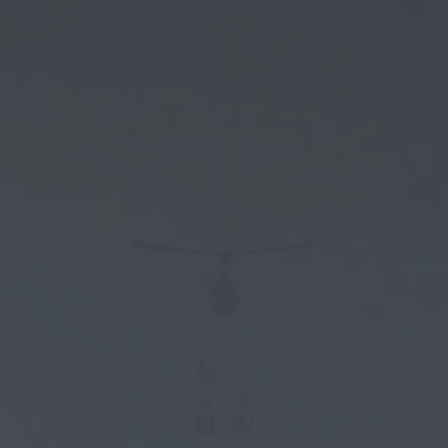
の
お
ノ
が
の
す
ン